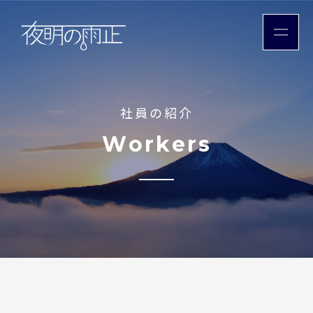
社員の紹介
W
o
r
k
e
r
s